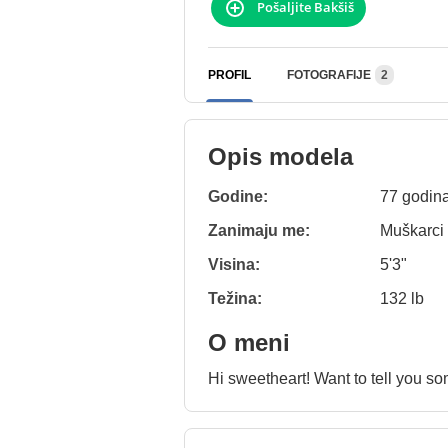
Pošaljite Bakšiš
PROFIL
FOTOGRAFIJE
2
Opis modela
Godine:
77 godin
Zanimaju me:
Muškarci
Visina:
5'3"
Težina:
132 lb
O meni
Hi sweetheart! Want to tell you s