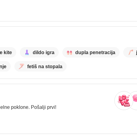
e kite
dildo igra
dupla penetracija
nje
fetiš na stopala
lne poklone. Pošalji prvi!