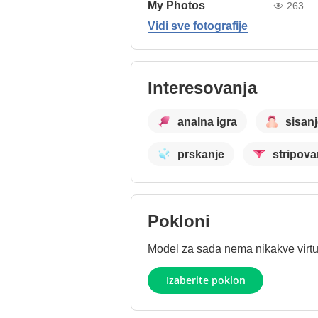
My Photos
263
Vidi sve fotografije
Interesovanja
analna igra
sisanj
prskanje
stripova
Pokloni
Model za sada nema nikakve virtue
Izaberite poklon