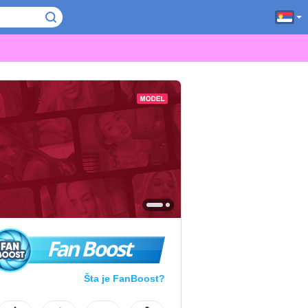
Fan Boost
Šta je FanBoost?