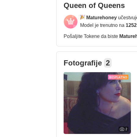
Queen of Queens
Maturehoney
učestvuj
Model je trenutno na
1252
Pošaljite Tokene da biste
Mature
Fotografije
2
BESPLATNO
2