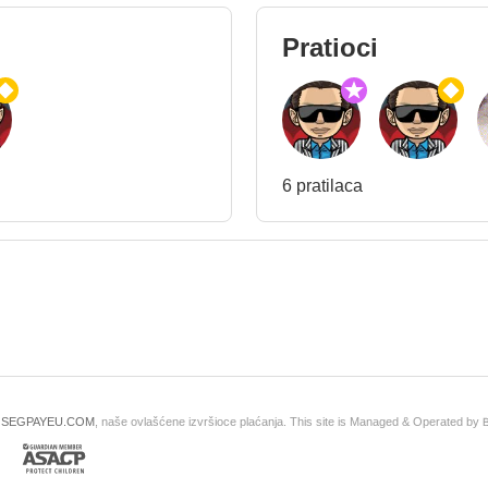
Pratioci
6 pratilaca
i
SEGPAYEU.COM
, naše ovlašćene izvršioce plaćanja. This site is Managed & Operated by