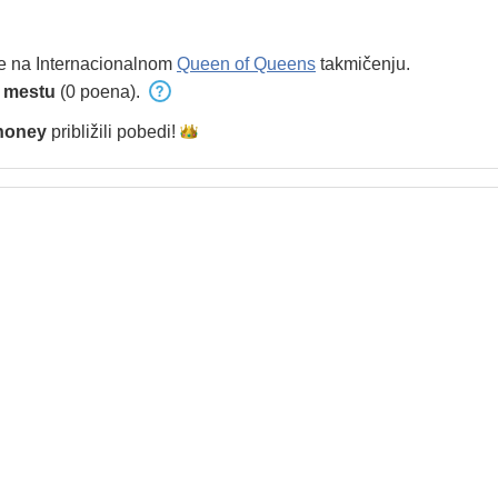
e na Internacionalnom
Queen of Queens
takmičenju.
 mestu
(0 poena).
honey
približili
pobedi!