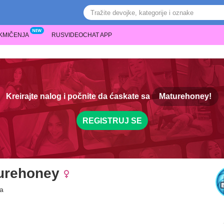
KMIČENJA
RUSVIDEOCHAT APP
Kreirajte nalog i počnite da ćaskate sa
Maturehoney!
REGISTRUJ SE
urehoney
a