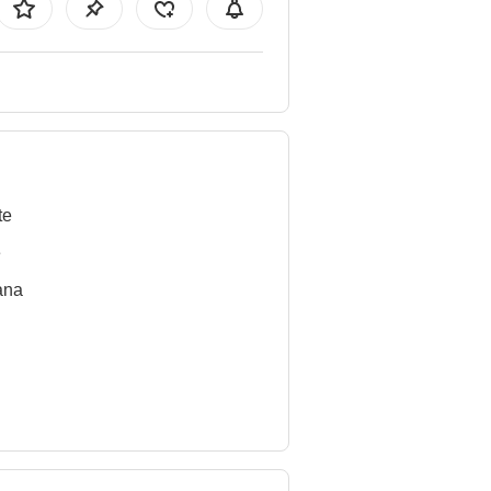
te
e
ana