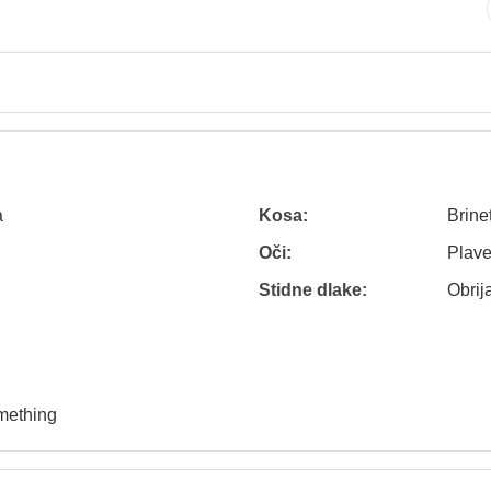
a
Kosa:
Brine
Oči:
Plav
Stidne dlake:
Obrij
omething