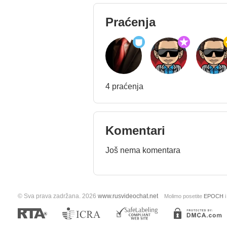
Praćenja
4 praćenja
Komentari
Još nema komentara
© Sva prava zadržana. 2026
www.rusvideochat.net
Molimo posetite
EPOCH