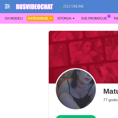
2112 ONLINE
SVI MODELI
KATEGORIJE
ISTORIJA
SVE PROMOCIJE
TA
Mat
77 godin